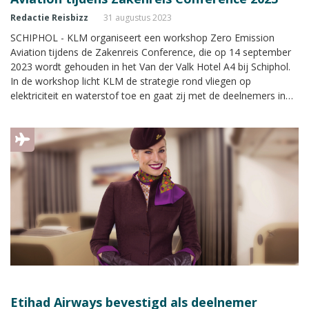
Redactie Reisbizz
31 augustus 2023
SCHIPHOL - KLM organiseert een workshop Zero Emission
Aviation tijdens de Zakenreis Conference, die op 14 september
2023 wordt gehouden in het Van der Valk Hotel A4 bij Schiphol.
In de workshop licht KLM de strategie rond vliegen op
elektriciteit en waterstof toe en gaat zij met de deelnemers in
gesprek over de ontwikkelingen en keuzes voor verduurzaming
in de zakelijke reismarkt. Namens de luchtvaartmaatschappij
verzorgen Bas Gerressen (directeur KLM Nederland) en Jolanda
Stevens (Programmamanager Zero Emission Aviation) de
workshop.
Etihad Airways bevestigd als deelnemer