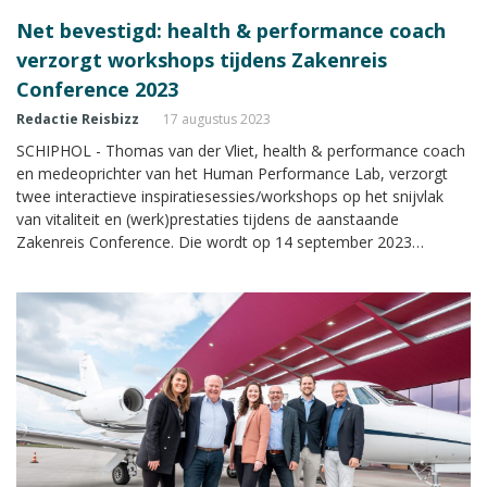
Net bevestigd: health & performance coach
verzorgt workshops tijdens Zakenreis
Conference 2023
Redactie Reisbizz
17 augustus 2023
SCHIPHOL - Thomas van der Vliet, health & performance coach
en medeoprichter van het Human Performance Lab, verzorgt
twee interactieve inspiratiesessies/workshops op het snijvlak
van vitaliteit en (werk)prestaties tijdens de aanstaande
Zakenreis Conference. Die wordt op 14 september 2023
gehouden in het Van der Valk Hotel A4 bij Schiphol. Van der Vliet
inspireert deelnemers met nieuwe kennis en zal de aanwezigen
die kennis ook laten ervaren.