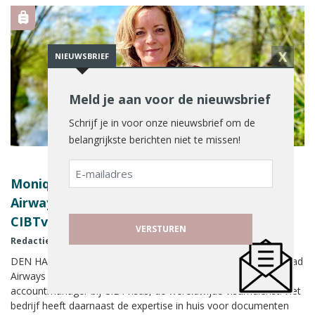
X
NIEUWSBRIEF
Meld je aan voor de nieuwsbrief
Schrijf je in voor onze nieuwsbrief om de
belangrijkste berichten niet te missen!
E-
Monique van der Kroft vertrekt bij Etihad
mailadres
Airways en gaat per mei aan de slag bij
CIBTvisas
Redactie Reisbizz
15 april 2022
DEN HAAG - Monique van der Kroft verlaat na negen jaar Etihad
Airways en gaat in mei in Den Haag aan de slag als
accountmanager bij CIBTvisas, de wereldwijde visumdienst. Het
bedrijf heeft daarnaast de expertise in huis voor documenten