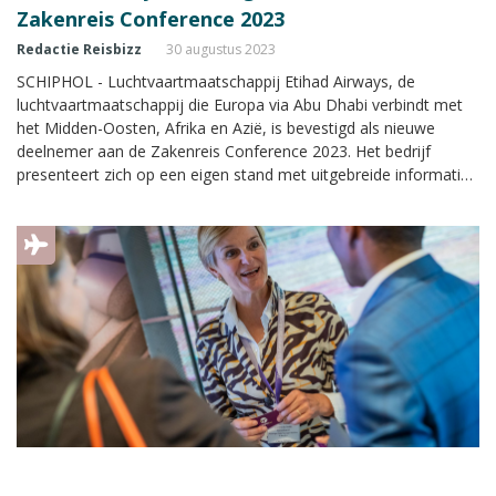
Zakenreis Conference 2023
Redactie Reisbizz
30 augustus 2023
SCHIPHOL - Luchtvaartmaatschappij Etihad Airways, de
luchtvaartmaatschappij die Europa via Abu Dhabi verbindt met
het Midden-Oosten, Afrika en Azië, is bevestigd als nieuwe
deelnemer aan de Zakenreis Conference 2023. Het bedrijf
presenteert zich op een eigen stand met uitgebreide informatie
over hun services en routes. Het kennisevent wordt op
donderdagmiddag 14 september 2023 georganiseerd in het Van
der Valk Hotel A4 bij Schiphol.