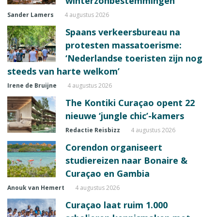
winterzonbestemmingen
Sander Lamers
4 augustus 2026
Spaans verkeersbureau na
protesten massatoerisme:
‘Nederlandse toeristen zijn nog
steeds van harte welkom’
Irene de Bruijne
4 augustus 2026
The Kontiki Curaçao opent 22
nieuwe ‘jungle chic’-kamers
Redactie Reisbizz
4 augustus 2026
Corendon organiseert
studiereizen naar Bonaire &
Curaçao en Gambia
Anouk van Hemert
4 augustus 2026
Curaçao laat ruim 1.000