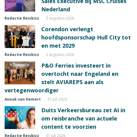
Sales Executive bij MSC Cruises
Nederland
Redactie Reisbizz
3 augustus 2026
Corendon verlengt
hoofdsponsorschap Hull City tot
en met 2029
Redactie Reisbizz
3 augustus 2026
P&O Ferries investeert in
overtocht naar Engeland en
stelt AVIAREPS aan als
vertegenwoordiger
Anouk van Hemert
31 juli 2026
Duits Verkeersbureau zet AI in
om reisbranche van actuele
content te voorzien
Redactie Reisbizz
31 juli 2026