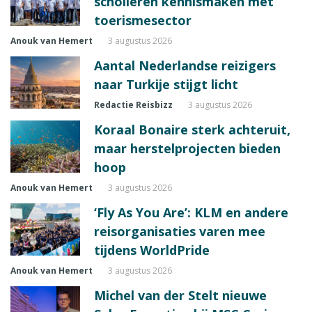
scholieren kennismaken met
toerismesector
Anouk van Hemert
3 augustus 2026
Aantal Nederlandse reizigers
naar Turkije stijgt licht
Redactie Reisbizz
3 augustus 2026
Koraal Bonaire sterk achteruit,
maar herstelprojecten bieden
hoop
Anouk van Hemert
3 augustus 2026
‘Fly As You Are’: KLM en andere
reisorganisaties varen mee
tijdens WorldPride
Anouk van Hemert
3 augustus 2026
Michel van der Stelt nieuwe