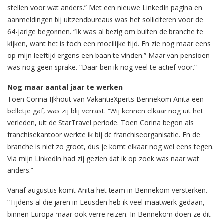
stellen voor wat anders.” Met een nieuwe LinkedIn pagina en
aanmeldingen bij uitzendbureaus was het solliciteren voor de
64-jarige begonnen. “Ik was al bezig om buiten de branche te
kijken, want het is toch een moeilijke tijd. En zie nog maar eens
op mijn leeftijd ergens een baan te vinden.” Maar van pensioen
was nog geen sprake. “Daar ben ik nog veel te actief voor.”
Nog maar aantal jaar te werken
Toen Corina IJkhout van VakantieXperts Bennekom Anita een
belletje gaf, was zij blij verrast. “Wij kennen elkaar nog uit het
verleden, uit de StarTravel periode. Toen Corina begon als
franchisekantoor werkte ik bij de franchiseorganisatie. En de
branche is niet zo groot, dus je komt elkaar nog wel eens tegen.
Via mijn LinkedIn had zij gezien dat ik op zoek was naar wat
anders.”
Vanaf augustus komt Anita het team in Bennekom versterken.
“Tijdens al die jaren in Leusden heb ik veel maatwerk gedaan,
binnen Europa maar ook verre reizen. In Bennekom doen ze dit