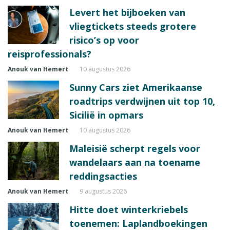
Levert het bijboeken van
vliegtickets steeds grotere
risico’s op voor
reisprofessionals?
Anouk van Hemert
10 augustus 2026
Sunny Cars ziet Amerikaanse
roadtrips verdwijnen uit top 10,
Sicilië in opmars
Anouk van Hemert
10 augustus 2026
Maleisië scherpt regels voor
wandelaars aan na toename
reddingsacties
Anouk van Hemert
9 augustus 2026
Hitte doet winterkriebels
toenemen: Laplandboekingen