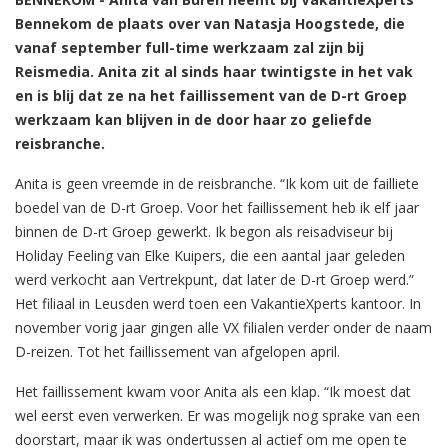
Bennekom de plaats over van Natasja Hoogstede, die
vanaf september full-time werkzaam zal zijn bij
Reismedia. Anita zit al sinds haar twintigste in het vak
en is blij dat ze na het faillissement van de D-rt Groep
werkzaam kan blijven in de door haar zo geliefde
reisbranche.
Anita is geen vreemde in de reisbranche. “Ik kom uit de failliete
boedel van de D-rt Groep. Voor het faillissement heb ik elf jaar
binnen de D-rt Groep gewerkt. Ik begon als reisadviseur bij
Holiday Feeling van Elke Kuipers, die een aantal jaar geleden
werd verkocht aan Vertrekpunt, dat later de D-rt Groep werd.”
Het filiaal in Leusden werd toen een VakantieXperts kantoor. In
november vorig jaar gingen alle VX filialen verder onder de naam
D-reizen. Tot het faillissement van afgelopen april.
Het faillissement kwam voor Anita als een klap. “Ik moest dat
wel eerst even verwerken. Er was mogelijk nog sprake van een
doorstart, maar ik was ondertussen al actief om me open te