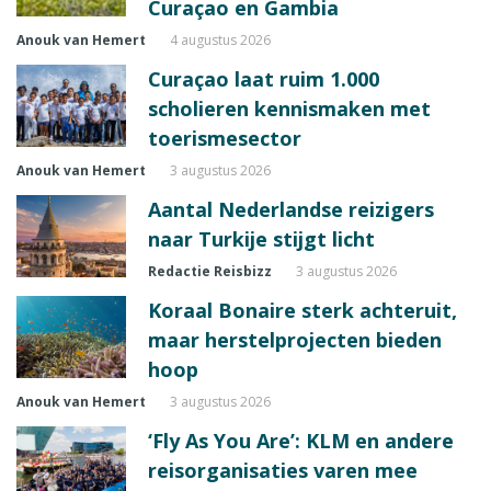
Curaçao en Gambia
Anouk van Hemert
4 augustus 2026
Curaçao laat ruim 1.000
scholieren kennismaken met
toerismesector
Anouk van Hemert
3 augustus 2026
Aantal Nederlandse reizigers
naar Turkije stijgt licht
Redactie Reisbizz
3 augustus 2026
Koraal Bonaire sterk achteruit,
maar herstelprojecten bieden
hoop
Anouk van Hemert
3 augustus 2026
‘Fly As You Are’: KLM en andere
reisorganisaties varen mee