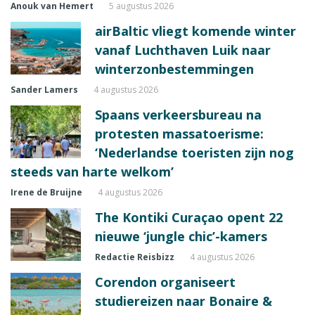
Anouk van Hemert
5 augustus 2026
airBaltic vliegt komende winter
vanaf Luchthaven Luik naar
winterzonbestemmingen
Sander Lamers
4 augustus 2026
Spaans verkeersbureau na
protesten massatoerisme:
‘Nederlandse toeristen zijn nog
steeds van harte welkom’
Irene de Bruijne
4 augustus 2026
The Kontiki Curaçao opent 22
nieuwe ‘jungle chic’-kamers
Redactie Reisbizz
4 augustus 2026
Corendon organiseert
studiereizen naar Bonaire &