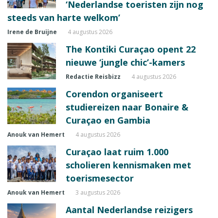
‘Nederlandse toeristen zijn nog
steeds van harte welkom’
Irene de Bruijne
4 augustus 2026
The Kontiki Curaçao opent 22
nieuwe ‘jungle chic’-kamers
Redactie Reisbizz
4 augustus 2026
Corendon organiseert
studiereizen naar Bonaire &
Curaçao en Gambia
Anouk van Hemert
4 augustus 2026
Curaçao laat ruim 1.000
scholieren kennismaken met
toerismesector
Anouk van Hemert
3 augustus 2026
Aantal Nederlandse reizigers