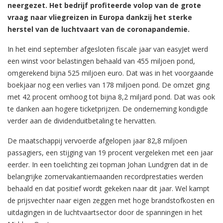
neergezet. Het bedrijf profiteerde volop van de grote
vraag naar vliegreizen in Europa dankzij het sterke
herstel van de luchtvaart van de coronapandemie.
In het eind september afgesloten fiscale jaar van easyJet werd
een winst voor belastingen behaald van 455 miljoen pond,
omgerekend bijna 525 miljoen euro. Dat was in het voorgaande
boekjaar nog een verlies van 178 miljoen pond. De omzet ging
met 42 procent omhoog tot bijna 8,2 miljard pond. Dat was ook
te danken aan hogere ticketprijzen. De onderneming kondigde
verder aan de dividenduitbetaling te hervatten.
De maatschappij vervoerde afgelopen jaar 82,8 miljoen
passagiers, een stijging van 19 procent vergeleken met een jaar
eerder. In een toelichting zei topman Johan Lundgren dat in de
belangrijke zomervakantiemaanden recordprestaties werden
behaald en dat positief wordt gekeken naar dit jaar. Wel kampt
de prijsvechter naar eigen zeggen met hoge brandstofkosten en
uitdagingen in de luchtvaartsector door de spanningen in het