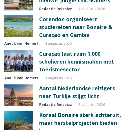
nieuwe ‘jungle chic’-kamers
Redactie Reisbizz
4 augustus 2026
Corendon organiseert
studiereizen naar Bonaire &
Curaçao en Gambia
Anouk van Hemert
4 augustus 2026
Curaçao laat ruim 1.000
scholieren kennismaken met
toerismesector
Anouk van Hemert
3 augustus 2026
Aantal Nederlandse reizigers
naar Turkije stijgt licht
Redactie Reisbizz
3 augustus 2026
Koraal Bonaire sterk achteruit,
maar herstelprojecten bieden