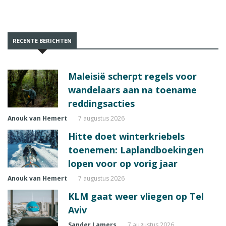
RECENTE BERICHTEN
Maleisië scherpt regels voor
wandelaars aan na toename
reddingsacties
Anouk van Hemert
7 augustus 2026
Hitte doet winterkriebels
toenemen: Laplandboekingen
lopen voor op vorig jaar
Anouk van Hemert
7 augustus 2026
KLM gaat weer vliegen op Tel
Aviv
Sander Lamers
7 augustus 2026