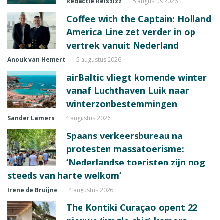
Redactie Reisbizz
5 augustus 2026
Coffee with the Captain: Holland
America Line zet verder in op
vertrek vanuit Nederland
Anouk van Hemert
5 augustus 2026
airBaltic vliegt komende winter
vanaf Luchthaven Luik naar
winterzonbestemmingen
Sander Lamers
4 augustus 2026
Spaans verkeersbureau na
protesten massatoerisme:
‘Nederlandse toeristen zijn nog
steeds van harte welkom’
Irene de Bruijne
4 augustus 2026
The Kontiki Curaçao opent 22