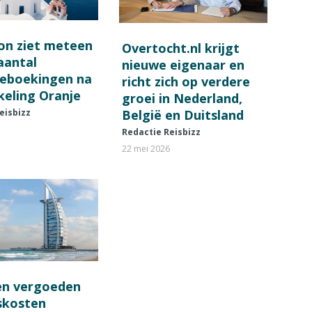
on ziet meteen
Overtocht.nl krijgt
 aantal
nieuwe eigenaar en
ieboekingen na
richt zich op verdere
keling Oranje
groei in Nederland,
België en Duitsland
eisbizz
Redactie Reisbizz
22 mei 2026
en vergoeden
fskosten