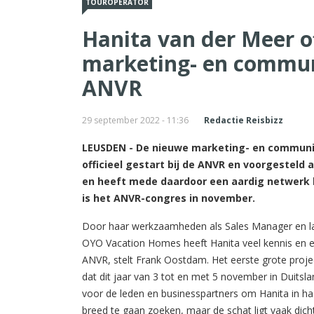
TOUROPERATOR
Hanita van der Meer of
marketing- en communi
ANVR
29 september 2022 - 11:36
Redactie Reisbizz
LEUSDEN - De nieuwe marketing- en communica
officieel gestart bij de ANVR en voorgesteld 
en heeft mede daardoor een aardig netwerk b
is het ANVR-congres in november.
Door haar werkzaamheden als Sales Manager en lat
OYO Vacation Homes heeft Hanita veel kennis en ee
ANVR, stelt Frank Oostdam. Het eerste grote proje
dat dit jaar van 3 tot en met 5 november in Duits
voor de leden en businesspartners om Hanita in ha
breed te gaan zoeken, maar de schat ligt vaak dichte