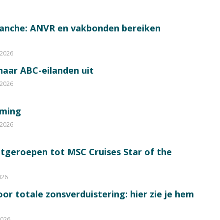
ranche: ANVR en vakbonden bereiken
 2026
 naar ABC-eilanden uit
 2026
mming
 2026
itgeroepen tot MSC Cruises Star of the
026
or totale zonsverduistering: hier zie je hem
2026