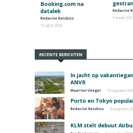
gestran
Booking.com na
datalek
Redactie R
3 maart 20
Redactie Reisbizz
13 april 2026
RECENTE BERICHTEN
In jacht op vakantiegang
ANVR
Maarten Veeger
6 augustus 20
Porto en Tokyo populai
Redactie Reisbizz
6 augustus 2
KLM stelt debuut Airbu