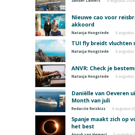
Sander Lamers
6 augustus 2026
Nieuwe cao voor reisb
akkoord
Natasja Hoogstede
6 augustus
TUI fly breidt vluchten
Natasja Hoogstede
6 augustus
ANVR: Check je beste
Natasja Hoogstede
6 augustus
Daniëlle van Oeveren u
Month van juli
Redactie Reisbizz
6 augustus 2
Spanje maakt zich op vo
het best
Anouk van Hemert
5 augustus 