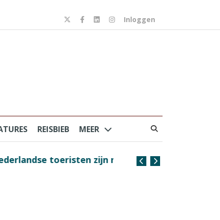
Inloggen
ATURES
REISBIEB
MEER
risten zijn nog steeds
Coffee with the Captain