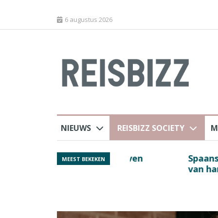
6 augustus 2026
NIEUWS
REISBIZZ SOCIETY
M
 sluiting luchthaven
Spaans verkeersbure
MEEST BEKEKEN
van harte welkom’