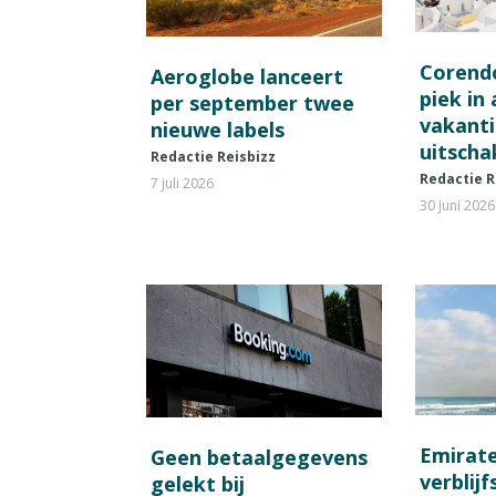
Corend
Aeroglobe lanceert
piek in
per september twee
vakant
nieuwe labels
uitscha
Redactie Reisbizz
Redactie R
7 juli 2026
30 juni 2026
Emirat
Geen betaalgegevens
verblij
gelekt bij