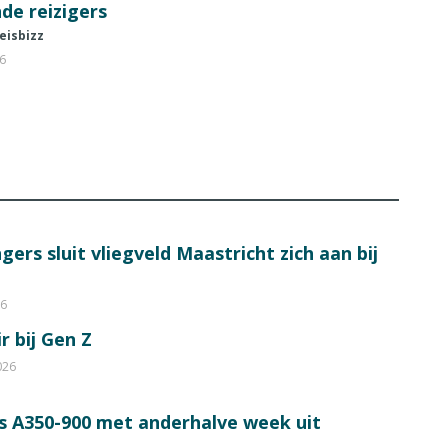
de reizigers
eisbizz
26
ers sluit vliegveld Maastricht zich aan bij
26
r bij Gen Z
026
s A350-900 met anderhalve week uit