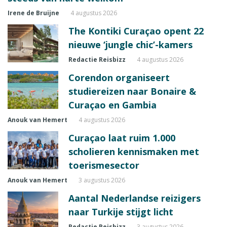
Irene de Bruijne
4 augustus 2026
The Kontiki Curaçao opent 22
nieuwe ‘jungle chic’-kamers
Redactie Reisbizz
4 augustus 2026
Corendon organiseert
studiereizen naar Bonaire &
Curaçao en Gambia
Anouk van Hemert
4 augustus 2026
Curaçao laat ruim 1.000
scholieren kennismaken met
toerismesector
Anouk van Hemert
3 augustus 2026
Aantal Nederlandse reizigers
naar Turkije stijgt licht
Redactie Reisbizz
3 augustus 2026