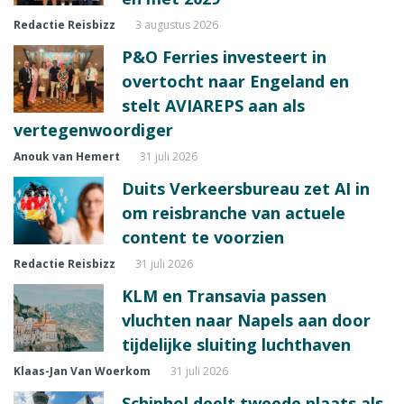
Redactie Reisbizz
3 augustus 2026
P&O Ferries investeert in
overtocht naar Engeland en
stelt AVIAREPS aan als
vertegenwoordiger
Anouk van Hemert
31 juli 2026
Duits Verkeersbureau zet AI in
om reisbranche van actuele
content te voorzien
Redactie Reisbizz
31 juli 2026
KLM en Transavia passen
vluchten naar Napels aan door
tijdelijke sluiting luchthaven
Klaas-Jan Van Woerkom
31 juli 2026
Schiphol deelt tweede plaats als