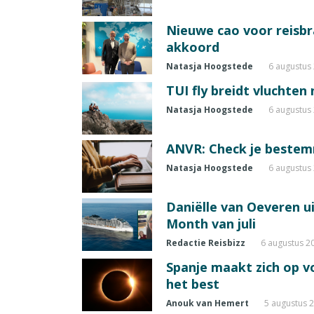
Nieuwe cao voor reisb
akkoord
Natasja Hoogstede
6 augustus
TUI fly breidt vluchten
Natasja Hoogstede
6 augustus
ANVR: Check je beste
Natasja Hoogstede
6 augustus
Daniëlle van Oeveren u
Month van juli
Redactie Reisbizz
6 augustus 2
Spanje maakt zich op vo
het best
Anouk van Hemert
5 augustus 