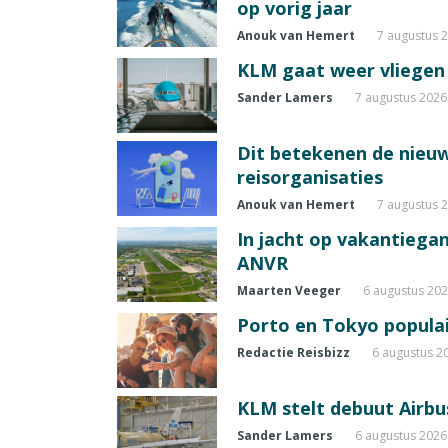
op vorig jaar
Anouk van Hemert
7 augustus 
KLM gaat weer vliegen 
Sander Lamers
7 augustus 2026
Dit betekenen de nieuw
reisorganisaties
Anouk van Hemert
7 augustus 
In jacht op vakantiegang
ANVR
Maarten Veeger
6 augustus 20
Porto en Tokyo populai
Redactie Reisbizz
6 augustus 2
KLM stelt debuut Airbu
Sander Lamers
6 augustus 2026