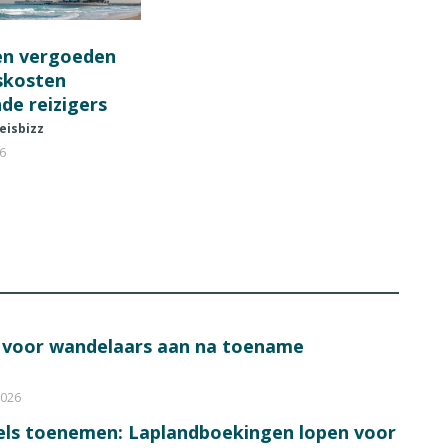
en vergoeden
fskosten
de reizigers
eisbizz
26
s voor wandelaars aan na toename
2026
bels toenemen: Laplandboekingen lopen voor