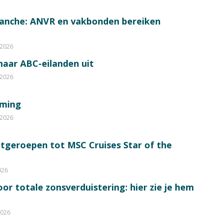
ranche: ANVR en vakbonden bereiken
 2026
 naar ABC-eilanden uit
 2026
mming
 2026
itgeroepen tot MSC Cruises Star of the
026
or totale zonsverduistering: hier zie je hem
2026