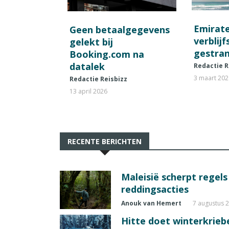
Emirat
Geen betaalgegevens
verblij
gelekt bij
gestran
Booking.com na
datalek
Redactie R
3 maart 20
Redactie Reisbizz
13 april 2026
RECENTE BERICHTEN
Maleisië scherpt regel
reddingsacties
Anouk van Hemert
7 augustus 
Hitte doet winterkrie