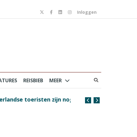
Inloggen
ATURES
REISBIEB
MEER
risten zijn nog steeds
Coffee with the Captain