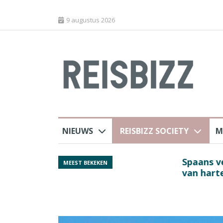
9 augustus 2026
NIEUWS
REISBIZZ SOCIETY
M
rland
Spaans verkeersbure
MEEST BEKEKEN
van harte welkom’