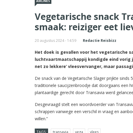
AIRLINES
Vegetarische snack Tra
smaak: reiziger eet lie
20 augustus 2024 - 14:59
Redactie Reisbizz
Het doek is gevallen voor het vegetarische sa
luchtvaartmaatschappij kondigde eind vorig 
net zo lekkere’ vleesvervanger, maar passagi
De snack van de Vegetarische Slager prijkte sinds
traditionele saucijzenbroodje dat doorgaans een h
plantaardige gerecht door Transavia werd gelancee
Desgevraagd stelt een woordvoerder van Transavia 
schrappen vanwege een verschil in vraag en aanb
willen.”
TAGS:
transavia
vega
vlees