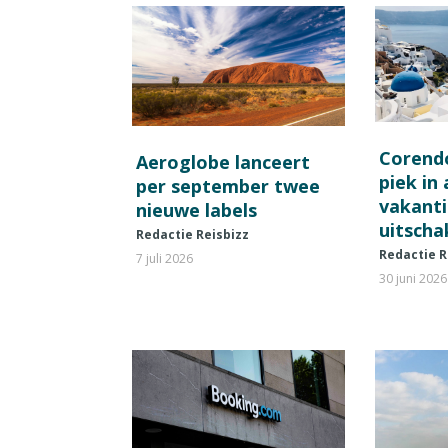
Corend
Aeroglobe lanceert
piek in
per september twee
vakant
nieuwe labels
uitscha
Redactie Reisbizz
Redactie R
7 juli 2026
30 juni 2026