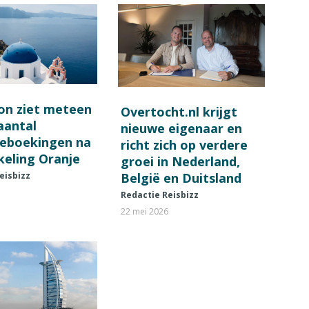
on ziet meteen
Overtocht.nl krijgt
 aantal
nieuwe eigenaar en
ieboekingen na
richt zich op verdere
keling Oranje
groei in Nederland,
België en Duitsland
eisbizz
Redactie Reisbizz
22 mei 2026