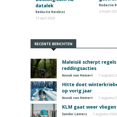
datalek
Redactie R
3 maart 20
Redactie Reisbizz
13 april 2026
RECENTE BERICHTEN
Maleisië scherpt regel
reddingsacties
Anouk van Hemert
7 augustus 
Hitte doet winterkrie
op vorig jaar
Anouk van Hemert
7 augustus 
KLM gaat weer vliegen 
Sander Lamers
7 augustus 2026