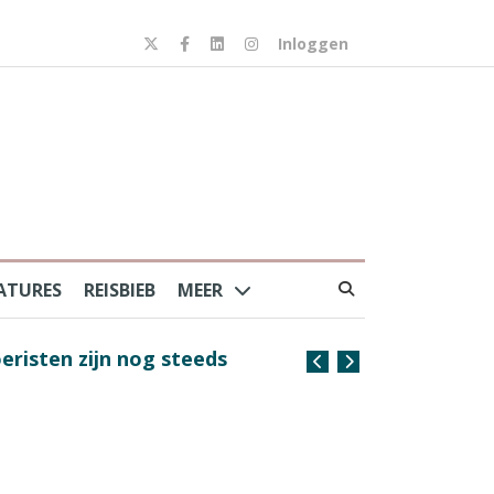
Inloggen
ATURES
REISBIEB
MEER
risten zijn nog steeds
Coffee with the Captain