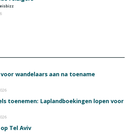
eisbizz
26
s voor wandelaars aan na toename
2026
bels toenemen: Laplandboekingen lopen voor
2026
op Tel Aviv