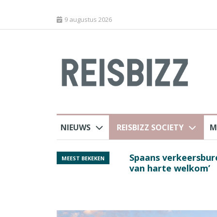
9 augustus 2026
NIEUWS
REISBIZZ SOCIETY
M
rland
Spaans verkeersbure
MEEST BEKEKEN
van harte welkom’