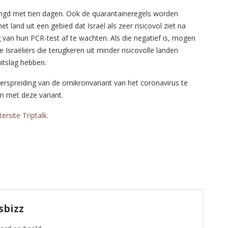
lengd met tien dagen. Ook de quarantaineregels worden
t land uit een gebied dat Israël als zeer risicovol ziet na
van hun PCR-test af te wachten. Als die negatief is, mogen
le Israëliërs die terugkeren uit minder risicovolle landen
itslag hebben.
spreiding van de omikronvariant van het coronavirus te
en met deze variant.
ersite Triptalk
.
sbizz