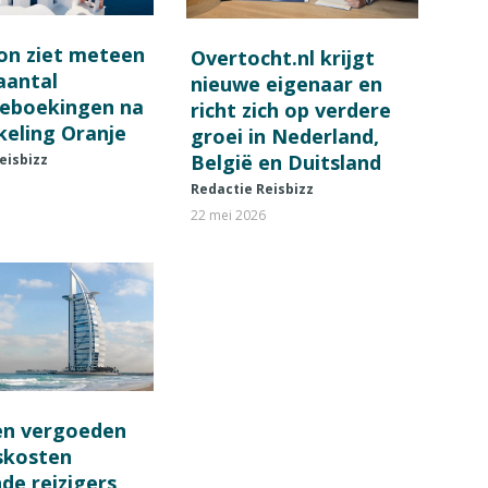
on ziet meteen
Overtocht.nl krijgt
 aantal
nieuwe eigenaar en
ieboekingen na
richt zich op verdere
keling Oranje
groei in Nederland,
België en Duitsland
eisbizz
Redactie Reisbizz
22 mei 2026
en vergoeden
fskosten
de reizigers