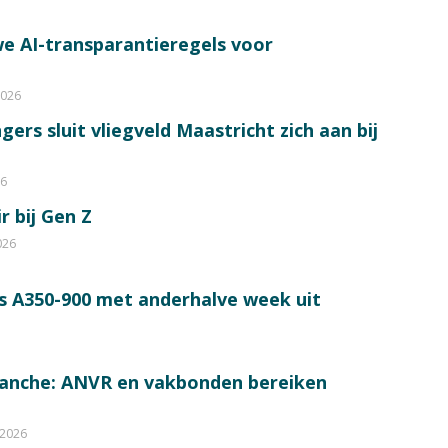
e AI-transparantieregels voor
2026
ers sluit vliegveld Maastricht zich aan bij
26
r bij Gen Z
026
s A350-900 met anderhalve week uit
ranche: ANVR en vakbonden bereiken
 2026