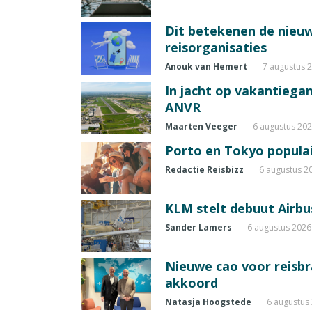
Dit betekenen de nieuw
reisorganisaties
Anouk van Hemert
7 augustus 
In jacht op vakantiegang
ANVR
Maarten Veeger
6 augustus 20
Porto en Tokyo populai
Redactie Reisbizz
6 augustus 2
KLM stelt debuut Airbu
Sander Lamers
6 augustus 2026
Nieuwe cao voor reisb
akkoord
Natasja Hoogstede
6 augustus