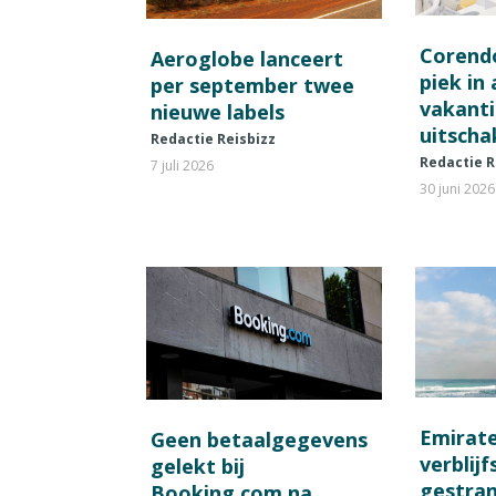
Corend
Aeroglobe lanceert
piek in
per september twee
vakant
nieuwe labels
uitscha
Redactie Reisbizz
Redactie R
7 juli 2026
30 juni 2026
Emirat
Geen betaalgegevens
verblij
gelekt bij
gestran
Booking.com na