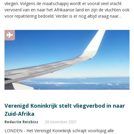
vliegen. Volgens de maatschappij wordt er vooral veel vracht
vervoerd van en naar het Afrikaanse land en zijn de vluchten ook
voor repatriëring bedoeld. Verder is er nog altijd vraag naar
tickets. Sinds eind november geldt in bepaalde gevallen een
inreisverbod voor landen uit zuidelijk Afrika, vanwege de daar
ontdekte Omikron-variant van het coronavirus.
Verenigd Koninkrijk stelt vliegverbod in naar
Zuid-Afrika
Redactie Reisbizz
26 november 2021
LONDEN - Het Verenigd Koninkrijk schrapt voorlopig alle