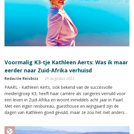
Voormalig K3-tje Kathleen Aerts: Was ik maar
eerder naar Zuid-Afrika verhuisd
Redactie Reisbizz
25 augustus 2023
PAARL - Kathleen Aerts, ook bekend van de succesvolle
meidengroep K3, heeft haar carrière als zangeres verruild voor
een leven in Zuid-Afrika en woont inmiddels acht jaar in Paarl.
Met een eigen reisbureau, guesthouse en wijngaard zijn de
dagen van Kathleen goed gevuld, maar ze zou het niet anders
willen. “Ik heb geen moment spijt gehad van mijn keuze.”