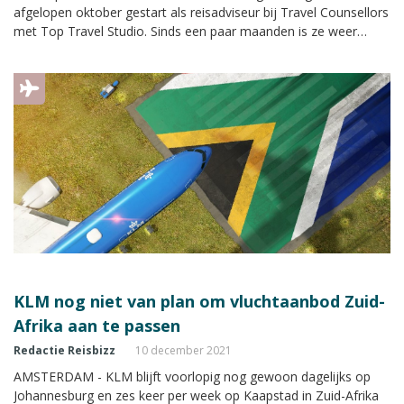
afgelopen oktober gestart als reisadviseur bij Travel Counsellors
met Top Travel Studio. Sinds een paar maanden is ze weer
terug in Nederland na twee jaar geleden te zijn geëmigreerd
naar Zuid-Afrika.
KLM nog niet van plan om vluchtaanbod Zuid-
Afrika aan te passen
Redactie Reisbizz
10 december 2021
AMSTERDAM - KLM blijft voorlopig nog gewoon dagelijks op
Johannesburg en zes keer per week op Kaapstad in Zuid-Afrika