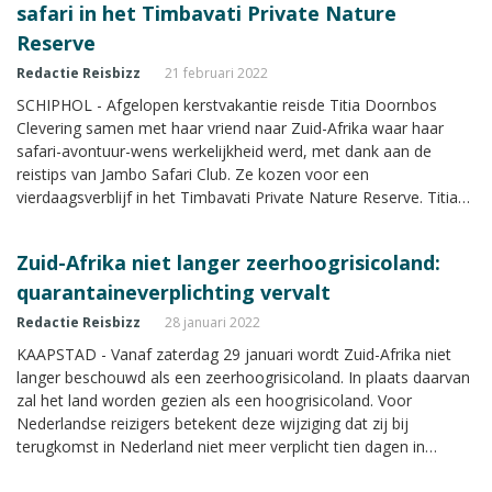
safari in het Timbavati Private Nature
Reserve
Redactie Reisbizz
21 februari 2022
SCHIPHOL - Afgelopen kerstvakantie reisde Titia Doornbos
Clevering samen met haar vriend naar Zuid-Afrika waar haar
safari-avontuur-wens werkelijkheid werd, met dank aan de
reistips van Jambo Safari Club. Ze kozen voor een
vierdaagsverblijf in het Timbavati Private Nature Reserve. Titia
doet op Reisbizz.nl verslag van de mooie reis.
Zuid-Afrika niet langer zeerhoogrisicoland:
quarantaineverplichting vervalt
Redactie Reisbizz
28 januari 2022
KAAPSTAD - Vanaf zaterdag 29 januari wordt Zuid-Afrika niet
langer beschouwd als een zeerhoogrisicoland. In plaats daarvan
zal het land worden gezien als een hoogrisicoland. Voor
Nederlandse reizigers betekent deze wijziging dat zij bij
terugkomst in Nederland niet meer verplicht tien dagen in
quarantaine hoeven.