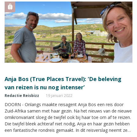
Anja Bos (True Places Travel): ‘De beleving
van reizen is nu nog intenser’
Redactie Reisbizz
19 januari 2022
DOORN - Onlangs maakte reisagent Anja Bos een reis door
Zuid-Afrika samen met haar gezin. Na het nieuws van de nieuwe
omikronvariant sloeg de twijfel ook bij haar toe om af te reizen.
Die twijfel bleek achteraf niet nodig, Anja en haar gezin hebben
een fantastische rondreis gemaakt. In dit reisverslag neemt ze
ons mee langs de vele mooie plekken die ze heeft bezocht.