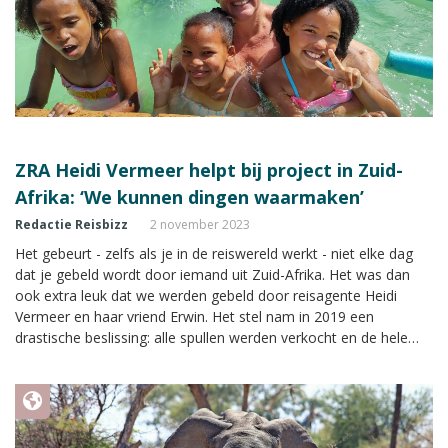
ZRA Heidi Vermeer helpt bij project in Zuid-
Afrika: ‘We kunnen dingen waarmaken’
Redactie Reisbizz
2 november 2023
Het gebeurt - zelfs als je in de reiswereld werkt - niet elke dag
dat je gebeld wordt door iemand uit Zuid-Afrika. Het was dan
ook extra leuk dat we werden gebeld door reisagente Heidi
Vermeer en haar vriend Erwin. Het stel nam in 2019 een
drastische beslissing: alle spullen werden verkocht en de hele
wereld werd het kantoor van het stel. Achter een laptop zitten
kan overal, dus waarom niet op de mooiste plekken van de
planeet?