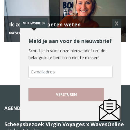
X
NIEUWSBRIEF
Ik zou beter moeten weten
Natasja Hoogstede
19 juli 2026
Meld je aan voor de nieuwsbrief
Schrijf je in voor onze nieuwsbrief om de
belangrijkste berichten niet te missen!
E-
mailadres
AGENDA
Scheepsbezoek Virgin Voyages x WavesOnline