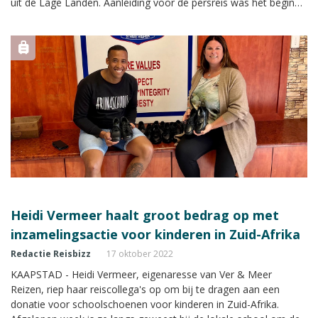
uit de Lage Landen. Aanleiding voor de persreis was het begin
van de reguliere vluchtoperatie door Air Belgium naar
Johannesburg. Reisbizz Magazine was één van de meereizende
tijdens de reis.
Heidi Vermeer haalt groot bedrag op met
inzamelingsactie voor kinderen in Zuid-Afrika
Redactie Reisbizz
17 oktober 2022
KAAPSTAD - Heidi Vermeer, eigenaresse van Ver & Meer
Reizen, riep haar reiscollega's op om bij te dragen aan een
donatie voor schoolschoenen voor kinderen in Zuid-Afrika.