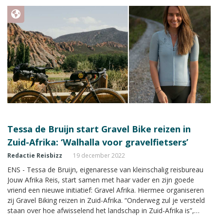
sinds 2018 in het land wonen. Hier hebben Heidi en Edwin de
kunst van het braaien en wijn drinken in dikke truien geleerd. Met
heerlijke avonden bij het haardvuur en zalig eten als gevolg.
Heidi doet verslag van de bijzondere rondreis die volgde.
Tessa de Bruijn start Gravel Bike reizen in
Zuid-Afrika: ‘Walhalla voor gravelfietsers’
Redactie Reisbizz
19 december 2022
ENS - Tessa de Bruijn, eigenaresse van kleinschalig reisbureau
Jouw Afrika Reis, start samen met haar vader en zijn goede
vriend een nieuwe initiatief: Gravel Afrika. Hiermee organiseren
zij Gravel Biking reizen in Zuid-Afrika. “Onderweg zul je versteld
staan over hoe afwisselend het landschap in Zuid-Afrika is”,