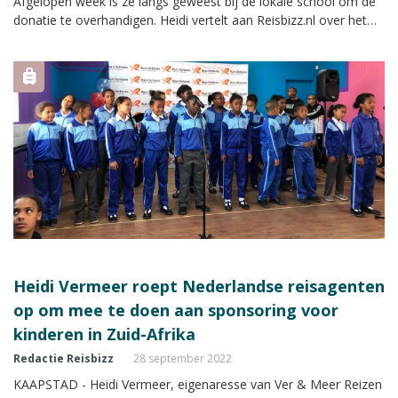
Afgelopen week is ze langs geweest bij de lokale school om de
donatie te overhandigen. Heidi vertelt aan Reisbizz.nl over het
succes van de sponsoractie en hoe de schoenen met open
armen in ontvangst werden genomen.
Heidi Vermeer roept Nederlandse reisagenten
op om mee te doen aan sponsoring voor
kinderen in Zuid-Afrika
Redactie Reisbizz
28 september 2022
KAAPSTAD - Heidi Vermeer, eigenaresse van Ver & Meer Reizen